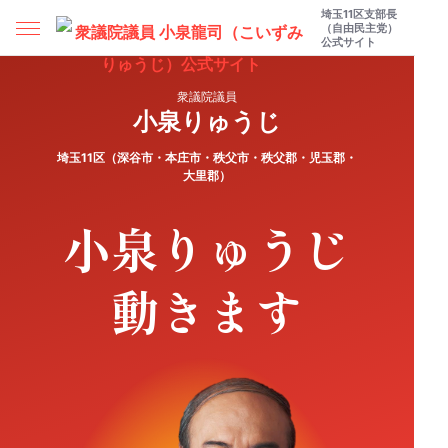
埼玉11区支部長
（自由民主党）
公式サイト
衆議院議員
小泉りゅうじ
埼玉11区（深谷市・本庄市・秩父市・秩父郡・児玉郡・
大里郡）
小泉りゅうじ
動きます