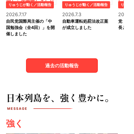
りゅうじが動く／活動報告
りゅうじが動く／活動報告
りゅう
2026.7.17
2026.7.3
2026.7.
自民党国際局主催の「中
自動車運転処罰法改正案
党・国
国勉強会（全4回）」を開
が成立しました
長とし
催しました
過去の活動報告
日本列島を、強く豊かに。
強く