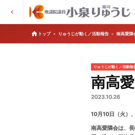
chevron_left
home
トップ
りゅうじが動く／活動報告
南高愛隣
りゅうじが動く／活動報
南高愛
2023.10.26
10
月
10
日（火）
南高愛隣会は、長