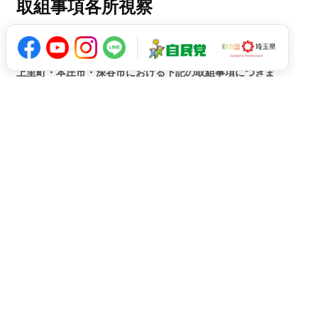
取組事項各所視察
2025.09.22
上里町・本庄市・深谷市における下記の取組事項につきま
して、現地での視察を実施いたしました。 【上里町内17
号渋滞視察】 新神流川橋の開通に伴い、「勅使河原
（北）」交差点付近で交通渋滞が発生し、それを回避する
ために県道…
1
2
3
4
5
...
10
...
最後 »
arrow_upward
© 2021 Ryuji Koizumi All Rights Reserved.