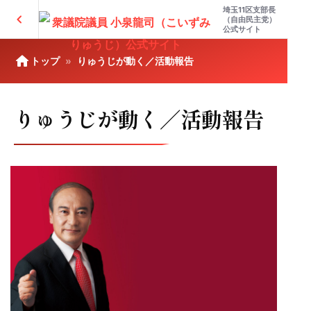
埼玉11区支部長
chevron_left
（自由民主党）
公式サイト
home
トップ
りゅうじが動く／活動報告
りゅうじが動く／活動報告