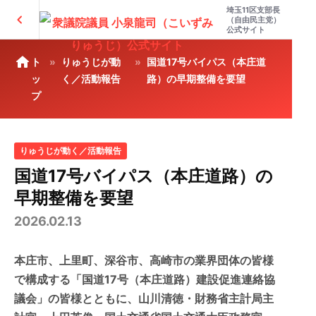
埼玉11区支部長
chevron_left
（自由民主党）
公式サイト
home
ト
りゅうじが動
国道17号バイパス（本庄道
ッ
く／活動報告
路）の早期整備を要望
プ
りゅうじが動く／活動報告
国道17号バイパス（本庄道路）の
早期整備を要望
2026.02.13
本庄市、上里町、深谷市、高崎市の業界団体の皆様
で構成する「国道
17
号（本庄道路）建設促進連絡協
議会」の皆様とともに、山川清徳・財務省主計局主