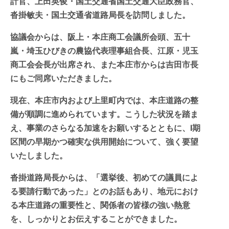
計官、上田英俊・国土交通省国土交通大臣政務官、
沓掛敏夫・国土交通省道路局長を訪問しました。
協議会からは、阪上・本庄商工会議所会頭、五十
嵐・埼玉ひびきの農協代表理事組合長、江原・児玉
商工会会長が出席され、また本庄市からは吉田市長
にもご同席いただきました。
現在、本庄市内および上里町内では、本庄道路の整
備が順調に進められています。こうした状況を踏ま
え、事業のさらなる加速をお願いするとともに、Ⅰ期
区間の早期かつ確実な供用開始について、強く要望
いたしました。
沓掛道路局長からは、「選挙後、初めての議員によ
る要請行動であった」とのお話もあり、地元におけ
る本庄道路の重要性と、関係者の皆様の強い熱意
を、しっかりとお伝えすることができました。