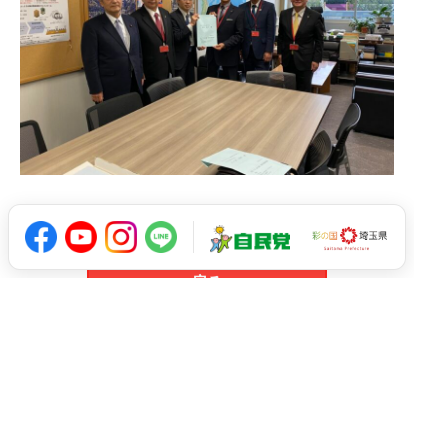
戻る
arrow_upward
© 2021 Ryuji Koizumi All Rights Reserved.