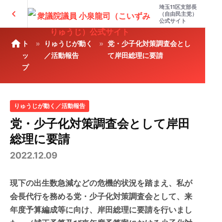
埼玉11区支部長
chevron_left
（自由民主党）
公式サイト
home
ト
りゅうじが動く
党・少子化対策調査会とし
ッ
／活動報告
て岸田総理に要請
プ
りゅうじが動く／活動報告
党・少子化対策調査会として岸田
総理に要請
2022.12.09
現下の出生数急減などの危機的状況を踏まえ、私が
会長代行を務める党・少子化対策調査会として、来
年度予算編成等に向け、岸田総理に要請を行いまし