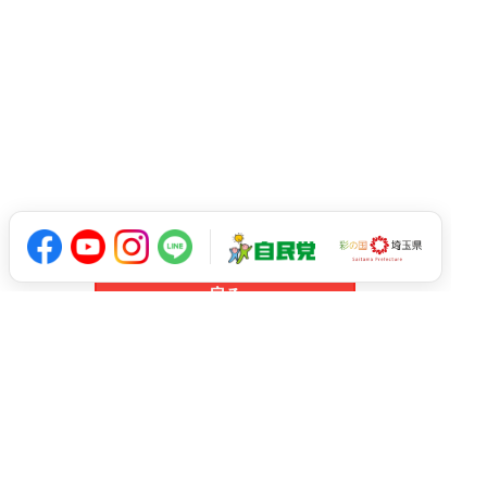
戻る
arrow_upward
© 2021 Ryuji Koizumi All Rights Reserved.